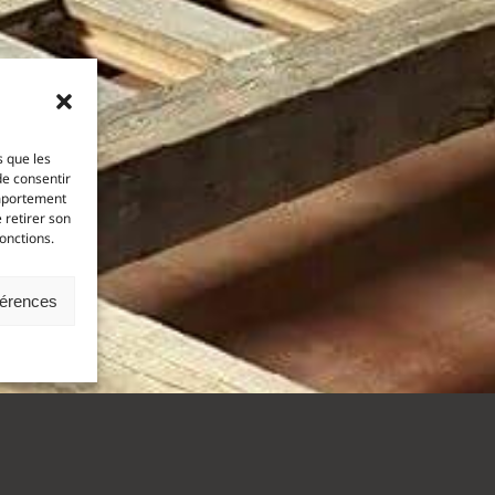
s que les
de consentir
omportement
 retirer son
onctions.
férences