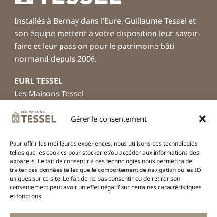
Installés à Bernay dans l’Eure, Guillaume Tessel et
son équipe mettent à votre disposition leur savoir-
faire et leur passion pour le patrimoine bâti
normand depuis 2006.
EURL TESSEL
Les Maisons Tessel
Rue Masselin – ZAC Les Granges
27300 Bernay
Gérer le consentement
+33 2 32 45 46 59
Pour offrir les meilleures expériences, nous utilisons des technologies
contact@lesmaisonstessel.com
telles que les cookies pour stocker et/ou accéder aux informations des
appareils. Le fait de consentir à ces technologies nous permettra de
Ouverture de nos bureaux
traiter des données telles que le comportement de navigation ou les ID
uniques sur ce site. Le fait de ne pas consentir ou de retirer son
Du lundi au vendredi
consentement peut avoir un effet négatif sur certaines caractéristiques
de 9h à 12h30 et de 14h à 18h
et fonctions.